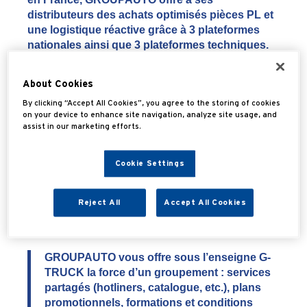
distributeurs des achats optimisés pièces PL et
une logistique réactive grâce à 3 plateformes
nationales ainsi que 3 plateformes techniques.
Nos distributeurs G-TRUCK bénéficient d’une offre
About Cookies
produit complète de pièces détachées : du produit
d’origine aux marques équipementiers en passant
By clicking “Accept All Cookies”, you agree to the storing of cookies
par la marque de distributeur (MDD) pour tout type
on your device to enhance site navigation, analyze site usage, and
assist in our marketing efforts.
de véhicule industriels.
Cette offre est complétée par de l’équipement
Cookie Settings
d’atelier, et de l’outillage spécifique pour l’activité
Poids Lourds et Utilitaire.
Reject All
Accept All Cookies
Vous êtes réparateur PL et vous recherchez un
distributeur local à vos côtés au quotidien ?
GROUPAUTO vous offre sous l’enseigne G-
TRUCK la force d’un groupement : services
partagés (hotliners, catalogue, etc.), plans
promotionnels, formations et conditions